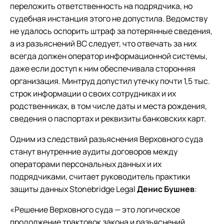
переложить ответственность на подрядчика, но
судебная инстанция этого не допустила. Ведомству
не удалось оспорить штраф за потерянные сведения,
а из разъяснений ВС следует, что отвечать за них
всегда должен оператор информационной системы,
даже если доступ к ним обеспечивала сторонняя
организация. Минтруд допустил утечку почти 1,5 тыс.
строк информации о своих сотрудниках и их
родственниках, в том числе даты и места рождения,
сведения о паспортах и реквизиты банковских карт.
Одним из следствий разъяснения Верховного суда
станут внутренние аудиты договоров между
операторами персональных данных и их
подрядчиками, считает руководитель практики
защиты данных Stonebridge Legal
Денис Бушнев
:
«Решение Верховного суда — это логическое
продолжение трактовок закона и разъяснений