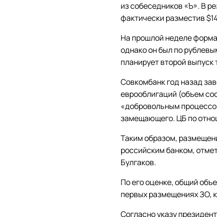
из собеседников «Ъ». В ре
фактически разместив $14
На прошлой неделе форма
однако он был по рублевым
планирует второй выпуск 
Совкомбанк год назад за
еврооблигаций (объем сост
«добровольным процессом
замещающего. ЦБ по отно
Таким образом, размещен
российским банком, отме
Булгаков.
По его оценке, общий об
первых размещениях ЗО, к
Согласно указу президент