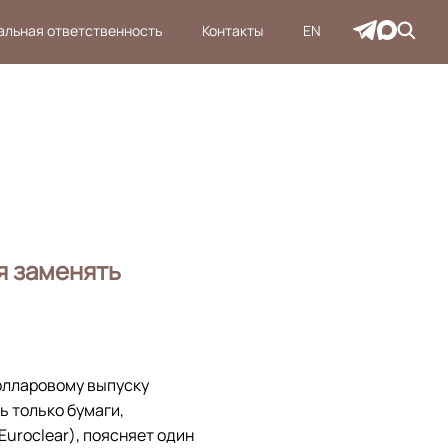
альная ответственность
Контакты
EN
я заменять
олларовому выпуску
ь только бумаги,
Euroclear), поясняет один