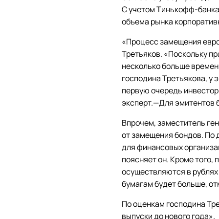
С учетом Тинькофф-банка 
объема рынка корпоратив
«Процесс замещения евро
Третьяков. «Поскольку п
несколько больше времен
господина Третьякова, у 
первую очередь инвесторы
эксперт.—Для эмитентов 
Впрочем, заместитель ген
от замещения бондов. По 
для финансовых организа
поясняет он. Кроме того,
осуществляются в рублях 
бумагам будет больше, от
По оценкам господина Тре
выпуски до нового года».