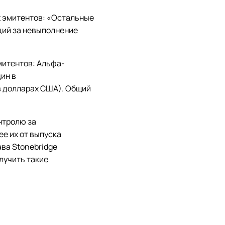
х эмитентов: «Остальные
ций за невыполнение
митентов: Альфа-
дин в
 в долларах США). Общий
нтролю за
е их от выпуска
ва Stonebridge
олучить такие