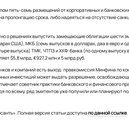
елом пять-семь размещений от корпоративных и банковски
на пролонгацию срока, либо надеяться на отсутствие санк
тно о решениях выпустить замещающие облигации шести э
арах США), МКБ (семь выпусков в долларах, два в евро и о
тыре выпуска) ТМК, ЧТПЗ и ХКФ-банка (по одному выпуску
ет $5,8 млрд, €927,2 млн и 5 млрд руб.
анков и компаний есть выход: правкомиссия Минфина по ко
ных инвестиций может выдать разрешение, освобождающе
мечает советник практики банковского и финансового пра
удя по всему, ряд эмитентов уже получили или планируют п
сантъ». Полная версия статьи доступна
по данной ссылке
.