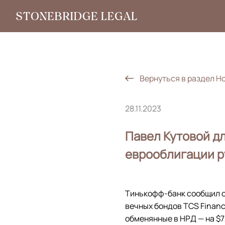
Вернуться в раздел Н
28.11.2023
Павел Кутовой д
еврооблигации 
Тинькофф-банк сообщил о
вечных бондов TCS Financ
обменянные в НРД — на $7