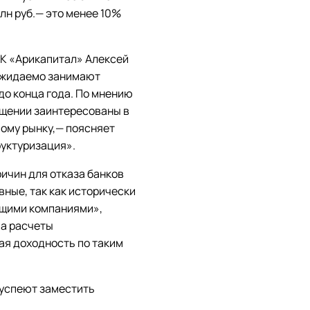
лн руб.— это менее 10%
УК «Арикапитал» Алексей
 ожидаемо занимают
до конца года. По мнению
ещении заинтересованы в
вому рынку,— поясняет
руктуризация».
ичин для отказа банков
вные, так как исторически
ющими компаниями»,
 а расчеты
вая доходность по таким
 успеют заместить