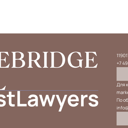
11901
+7 49
Для 
marke
По о
info@