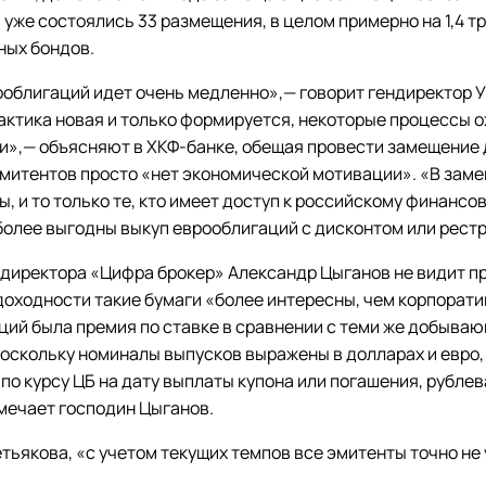
уже состоялись 33 размещения, в целом примерно на 1,4 тр
ных бондов.
облигаций идет очень медленно»,— говорит гендиректор 
рактика новая и только формируется, некоторые процессы
и»,— объясняют в ХКФ-банке, обещая провести замещение 
эмитентов просто «нет экономической мотивации». «В зам
, и то только те, кто имеет доступ к российскому финансо
более выгодны выкуп еврооблигаций с дисконтом или рест
директора «Цифра брокер» Александр Цыганов не видит пр
доходности такие бумаги «более интересны, чем корпорати
ций была премия по ставке в сравнении с теми же добыва
 поскольку номиналы выпусков выражены в долларах и евро,
по курсу ЦБ на дату выплаты купона или погашения, рубле
мечает господин Цыганов.
тьякова, «с учетом текущих темпов все эмитенты точно не