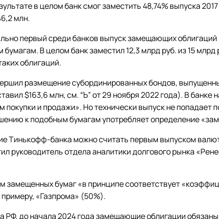
зультате в целом банк смог заместить 48,74% выпуска 2017 
6,2 млн.
льно первый среди банков выпуск замещающих облигаций 
 бумагам. В целом банк заместил 12,3 млрд руб. из 15 млрд р
таких облигаций.
вершил размещение субординированных бондов, выпущенных
авил $163,6 млн, см. “Ъ” от 29 ноября 2022 года). В банке
 покупки и продажи». Но технически выпуск не попадает 
шению к подобным бумагам употребляет определение «за
ие Тинькофф-банка можно считать первым выпуском валю
тил руководитель отдела аналитики долгового рынка «Рен
ъем замещенных бумаг «в принципе соответствует «коэффи
 примеру, «Газпрома» (50%).
а РФ, до начала 2024 года замещающие облигации обязаны