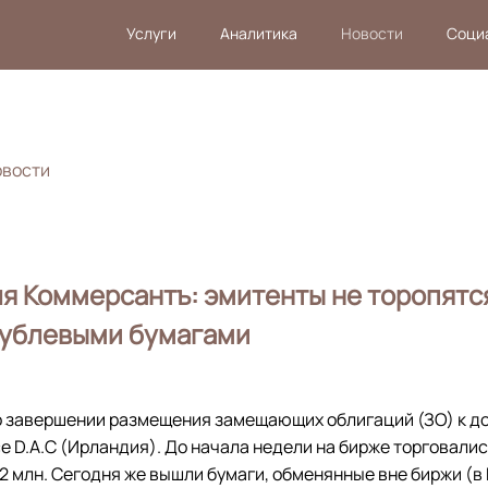
Услуги
Аналитика
Новости
Соци
овости
ля Коммерсантъ: эмитенты не торопятс
рублевыми бумагами
 завершении размещения замещающих облигаций (ЗО) к д
e D.A.C (Ирландия). До начала недели на бирже торговалис
2 млн. Сегодня же вышли бумаги, обменянные вне биржи (в 