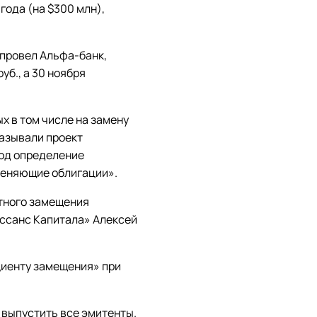
года (на $300 млн),
провел Альфа-банк,
уб., а 30 ноября
 в том числе на замену
 называли проект
под определение
меняющие облигации».
тного замещения
ессанс Капитала» Алексей
циенту замещения» при
 выпустить все эмитенты.