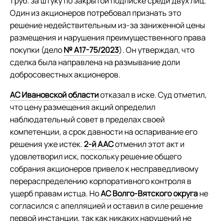
1 руб. за штуку по закрытой подписке среди двух лиц.
Один из акционеров потребовал признать это
решение недействительным из-за заниженной цены
размещения и нарушения преимущественного права
покупки (дело
№ А17-75/2023
). Он утверждал, что
сделка была направлена на размывание доли
добросовестных акционеров.
АС Ивановской области
отказал в иске. Суд отметил,
что цену размещения акций определил
наблюдательный совет в пределах своей
компетенции, а срок давности на оспаривание его
решения уже истек.
2-й ААС
отменил этот акт и
удовлетворил иск, поскольку решение общего
собрания акционеров привело к несправедливому
перераспределению корпоративного контроля в
ущерб правам истца. Но
АС Волго-Вятского округа
не
согласился с апелляцией и оставил в силе решение
первой инстанции, так как никаких нарушений не