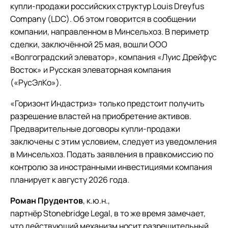
купли-продажи российских структур Louis Dreyfus
Company (LDС). Об этом говорится в сообщении
компании, направленном в Минсельхоз. В периметр
сделки, заключённой 25 мая, вошли ООО
«Волгоградский элеватор», компания «Луис Дрейфус
Восток» и Русская элеваторная компания
(«РусЭлКо»).
«Горизонт Индастриз» только предстоит получить
разрешение властей на приобретение активов.
Предварительные договоры купли-продажи
заключены с этим условием, следует из уведомления
в Минсельхоз. Подать заявления в правкомиссию по
контролю за иностранными инвестициями компания
планирует к августу 2026 года.
Роман Прудентов
, к.ю.н.,
партнёр Stonebridge Legal, в то же время замечает,
что действующий механизм носит разрешительный