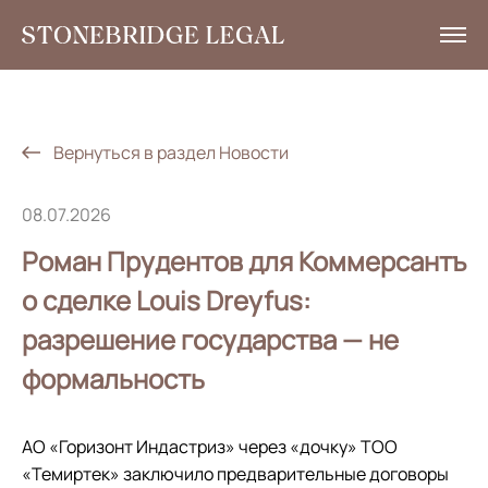
Услуги
Аналитика
Вернуться в раздел Новости
Новости
08.07.2026
Социальная ответственность
Роман Прудентов для Коммерсантъ
Контакты
о сделке Louis Dreyfus:
разрешение государства — не
EN
формальность
+7 495 785 30 00
АО «Горизонт Индастриз» через «дочку» ТОО
«Темиртек» заключило предварительные договоры