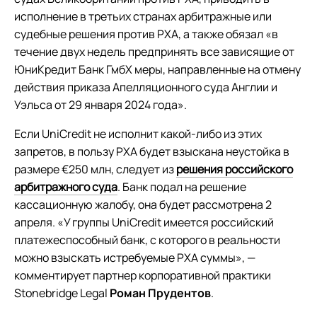
исполнение в третьих странах арбитражные или
судебные решения против РХА, а также обязал «в
течение двух недель предпринять все зависящие от
ЮниКредит Банк ГмбХ меры, направленные на отмену
действия приказа Апелляционного суда Англии и
Уэльса от 29 января 2024 года».
Если UniCredit не исполнит какой-либо из этих
запретов, в пользу РХА будет взыскана неустойка в
размере €250 млн, следует из
решения российского
арбитражного суда
. Банк подал на решение
кассационную жалобу, она будет рассмотрена 2
апреля. «У группы UniCredit имеется российский
платежеспособный банк, с которого в реальности
можно взыскать истребуемые РХА суммы», —
комментирует партнер корпоративной практики
Stonebridge Legal
Роман Прудентов
.