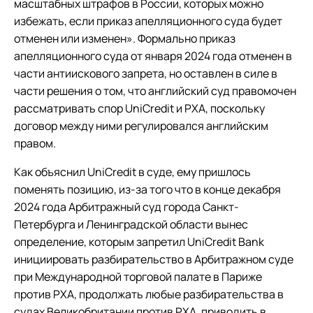
масштабных штрафов в России, которых можно
избежать, если приказ апелляционного суда будет
отменен или изменен». Формально приказ
апелляционного суда от января 2024 года отменен в
части антиискового запрета, но оставлен в силе в
части решения о том, что английский суд правомочен
рассматривать спор UniCredit и РХА, поскольку
договор между ними регулировался английским
правом.
Как объяснил UniCredit в суде, ему пришлось
поменять позицию, из-за того что в конце декабря
2024 года Арбитражный суд города Санкт-
Петербурга и Ленинградской области вынес
определение, которым запретил UniCredit Bank
инициировать разбирательство в Арбитражном суде
при Международной торговой палате в Париже
против РХА, продолжать любые разбирательства в
судах Великобритании против РХА, приводить в