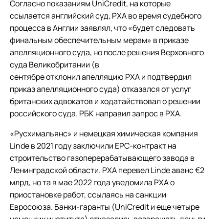
Согласно показаниям UniCredit, на которые
ссылается английский суд, РХА во время судебного
процесса в Англии заявлял, что «будет следовать
финальным обеспечительным мерам» в приказе
апелляционного суда, но после решения Верховного
суда Великобритании (в
сентябре отклонил апелляцию РХА и подтвердил
приказ апелляционного суда) отказался от услуг
британских адвокатов и ходатайствовал о решении
российского суда. РБК направил запрос в РХА.
«Русхимальянс» и немецкая химическая компания
Linde в 2021 году заключили ЕРС-контракт на
строительство газоперерабатывающего завода в
Ленинградской области. РХА перевел Linde аванс €2
млрд, но та в мае 2022 года уведомила РХА о
приостановке работ, ссылаясь на санкции
Евросоюза. Банки-гаранты (UniCredit и еще четыре