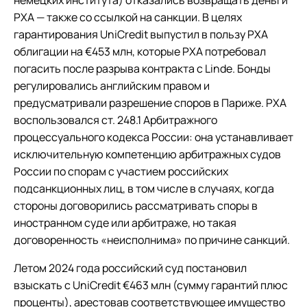
немецких института) отказались возвращать деньги
РХА — также со ссылкой на санкции. В целях
гарантирования UniCredit выпустил в пользу РХА
облигации на €453 млн, которые РХА потребовал
погасить после разрыва контракта с Linde. Бонды
регулировались английским правом и
предусматривали разрешение споров в Париже. РХА
воспользовался ст. 248.1 Арбитражного
процессуального кодекса России: она устанавливает
исключительную компетенцию арбитражных судов
России по спорам с участием российских
подсанкционных лиц, в том числе в случаях, когда
стороны договорились рассматривать споры в
иностранном суде или арбитраже, но такая
договоренность «неисполнима» по причине санкций.
Летом 2024 года российский суд постановил
взыскать с UniCredit €463 млн (сумму гарантий плюс
проценты), арестовав соответствующее имущество