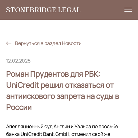
Услуги
Аналитика
Вернуться в раздел Новости
Новости
12.02.2025
Социальная ответственность
Роман Прудентов для РБК:
Контакты
UniСredit решил отказаться от
антиискового запрета на суды в
EN
России
+7 495 785 30 00
Апелляционный суд Англии и Уэльса по просьбе
банка UniCredit Bank GmbH, отменил свой же