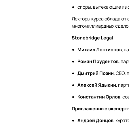
споры, вытекающие из 
Лекторы курса
обладают 
многомиллиардных сдело
Stonebridge Legal
Михаил Локтионов
, п
Роман Прудентов
, па
Дмитрий Позин
, CEO,
Алексей Ядыкин
, пар
Константин Орлов
, с
Приглашенные эксперт
Андрей Донцов
, кура