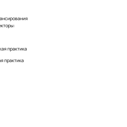
нансирования
екторы:
кая практика
ая практика