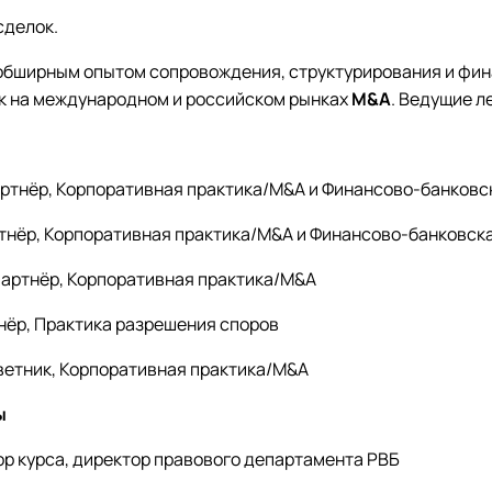
сделок.
обширным опытом сопровождения, структурирования и фи
к на международном и российском рынках
M&A
. Ведущие л
артнёр, Корпоративная практика/M&A и Финансово-банковс
ртнёр, Корпоративная практика/M&A и Финансово-банковск
 партнёр, Корпоративная практика/M&A
тнёр, Практика разрешения споров
оветник, Корпоративная практика/M&A
ы
тор курса, директор правового департамента РВБ