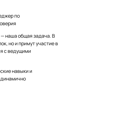
еджер по
Доверия
 — наша общая задача. В
к, но и примут участие в
ия с ведущими
ские навыки и
в динамично