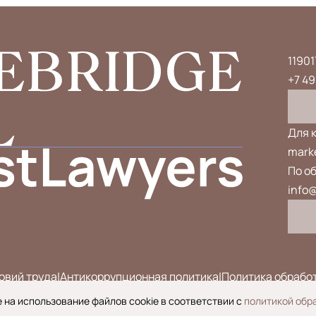
11901
+7 49
Для 
marke
По о
info@
овий труда
|
Антикоррупционная политика
|
Политика обрабо
 на использование файлов cookie в соответствии с
политикой обр