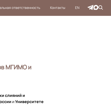
альная ответственность
Контакты
EN
ов МГИМО и
ки слияний и
России
и
Университете