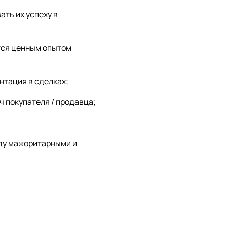
ть их успеху в
ится ценным опытом
нтация в сделках;
ч покупателя / продавца;
ду мажоритарными и