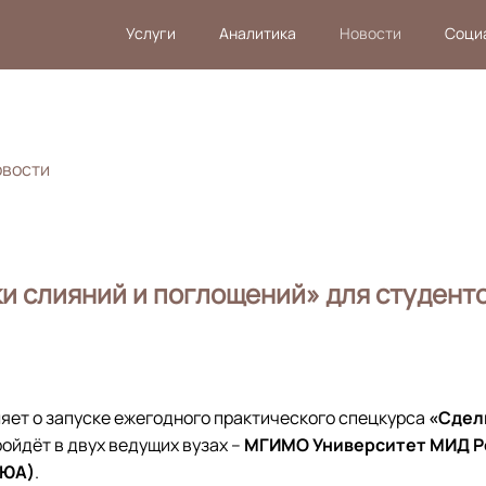
Услуги
Аналитика
Новости
Соци
овости
и слияний и поглощений» для студент
яет о запуске ежегодного практического спецкурса
«Сдел
ройдёт в двух ведущих вузах –
МГИМО Университет МИД 
ГЮА)
.