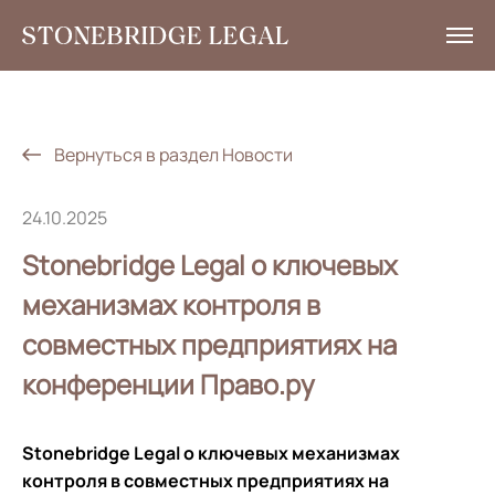
Услуги
Аналитика
Вернуться в раздел Новости
Новости
24.10.2025
Социальная ответственность
Stonebridge Legal о ключевых
Контакты
механизмах контроля в
совместных предприятиях на
EN
конференции Право.ру
+7 495 785 30 00
Stonebridge Legal о ключевых механизмах
контроля в совместных предприятиях на