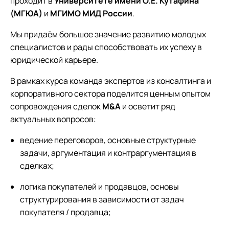
проходит в
Университете
имени О.Е. Кутафина
(МГЮА)
и
МГИМО МИД России
.
Мы придаём большое значение развитию молодых
специалистов и рады способствовать их успеху в
юридической карьере.
В рамках курса команда экспертов из консалтинга и
корпоративного сектора поделится ценным опытом
сопровождения сделок
M&A
и осветит ряд
актуальных вопросов:
ведение переговоров, основные структурные
задачи, аргументация и контраргументация в
сделках;
логика покупателей и продавцов, основы
структурирования в зависимости от задач
покупателя / продавца;